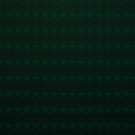
与时尚**完美融合的典范。
其次，**色彩搭配**上也极具匠心。与传统Dunk相比，这
一款在色调的选择上没有拘泥于经典，而是大胆尝试了色彩
渐变和撞色设计。以亮丽的青绿色为主色调，辅以小面积的
金属光泽，营造出一种未来感十足的视觉效果。这种设计突
破了以往的审美框架，为消费者提供了一种全新的视觉体
验，也使得这双Dunk成为潮流人士争相追求的亮点单品。