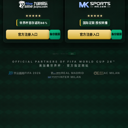
**亚冬会：中国短道速滑队争取展现最佳状态**
在全球冰雪运动的盛会——亚洲冬季运动会（亚冬会）即将
到来之际，中国短道速滑队正全力以赴，争取在赛场上展现
最佳状态。**中国短道速滑队**一直以来都是赛场上的佼佼
者，他们刻苦训练、精益求精的精神图谱已深入人心，那么
这次亚冬会，他们将如何**争取展现最佳状态**呢？
**全力备战，势在必得**