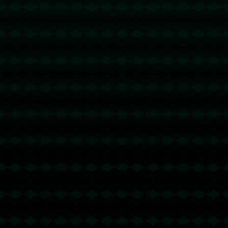
的認可，也登上了一些國際運動設計大獎的提名，令人倍感
期待。
---
### **5. 伊朗隊：傳統與突破兼具**
一向以堅實防守著稱的伊朗隊，其2023亞洲杯戰袍設計更是
充滿文化氣息。本次融入了伊朗波斯地毯的紋樣細節，以象
徵團結與歷史沉澱的深紅作為主色調，而客場球衣則以白色
為基底，融入了象徵國家榮耀的金色條紋。該設計得到了不
少伊朗球迷的讚美，認為是傳統與現代的完美結合。