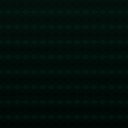
員舒適度和耐用性的重視。
---
### **4. 中國隊：龍之傳承再現**
**中國隊本屆球衣**以“龍裔精神”作為創意主題，紅色的主
場戰袍上，加入了隱約可見的金色“龍紋”，象徵力量與尊
貴。龍，是中華文化的象徵，更是千百年來中國足球希望騰
飛的寓意。客場球衣則採用了清新的白色搭配紅邊設計，簡
約中不乏細節，展現了平衡與穩重。此設計不僅獲得了球迷