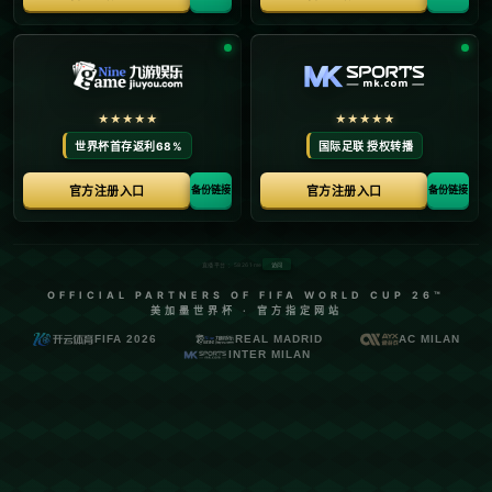
# 2023亞洲杯：揭秘一些主要球隊戰袍！
**2023亞洲杯**即將拉開帷幕，作為亞洲地區最頂級的足球
盛事，不僅吸引了球迷的目光，也讓各大球隊的戰袍成為討
論的焦點。球衣不僅是球員們在賽場上的“戰袍”，更是球迷