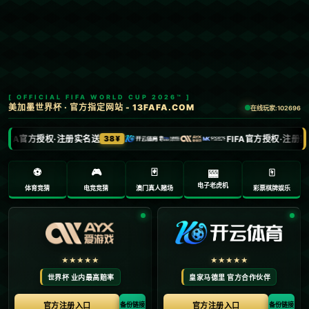
2023亞洲杯：揭秘一些主要球隊戰袍！.
栏目：德信体育官网
发布时间：2026-08-06