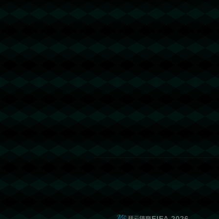
然而，值得注意的是，球员是否适应新球队的战术体系和环
投资回报的最大化。
**内维斯的转会传闻无疑是今夏转会市场的一大热点。*
球迷们将拭目以待，期待内维斯的未来走向。
上一篇：
英超聯賽換人名額.
下一篇：
法国体育部长塞纳河游泳,以证河水“足够干净”.