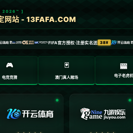
首页
关于我