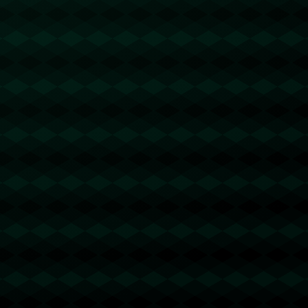
升了球队的进攻效率，从而稳固了他们在英超的地位。与此类