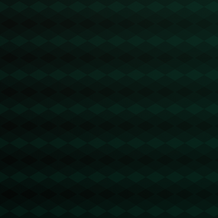
**阿森纳为内维斯开价：狼队坚持4000万英镑**
在当前的转会市场上，阿森纳对努诺·内维斯表现出了浓厚
目标。本文将探讨阿森纳为何选择内维斯作为引援目标，同时
### 阿森纳对内维斯的兴趣
阿森纳一直在寻找可以增强中场实力的球员。近年来，虽然
中场带来急需的提升。
内维斯不仅在进攻端表现抢眼，能够精准输送致命传球，并
核心的作用，使球队在英超竞争中更具竞争力。
### 狼队标价4000万英镑的原因
狼队为内维斯开出的**4000万英镑**标价也是合情合
明了他的价值。
此外，狼队也希望通过内维斯的转会获取足够的资金来加强
球队的竞争力。