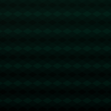
落起到了决定性作用。**例如，曼联以高价签下布鲁诺·费尔南德斯便提
必将产生积极影响。