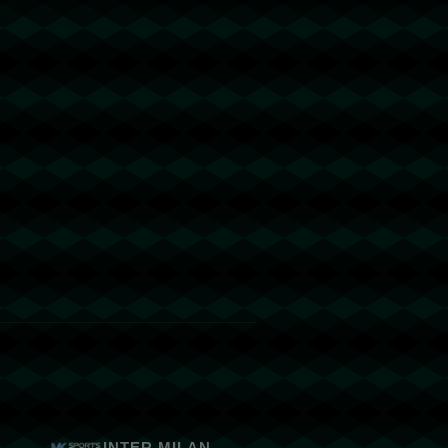
内维斯，他们必须确保他能够快速融入并发挥出色，才能实现
响。随着转会窗口的临近结束，最终的交易结果将很快明朗。